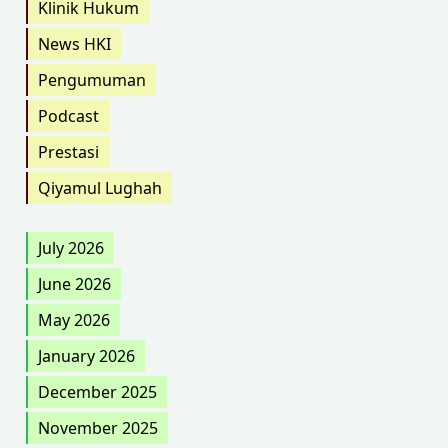
Klinik Hukum
News HKI
Pengumuman
Podcast
Prestasi
Qiyamul Lughah
July 2026
June 2026
May 2026
January 2026
December 2025
November 2025