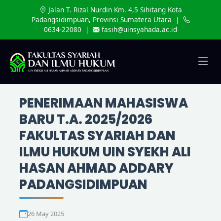
Jalan T. Rizal Nurdin Km. 4,5 Sihitang Kota
Padangsidimpuan, Provinsi Sumatera Utara |
0634-22080 |
fasih@uinsyahada.ac.id
PENERIMAAN MAHASISWA
BARU T.A. 2025/2026
FAKULTAS SYARIAH DAN
ILMU HUKUM UIN SYEKH ALI
HASAN AHMAD ADDARY
PADANGSIDIMPUAN
26 May 2025