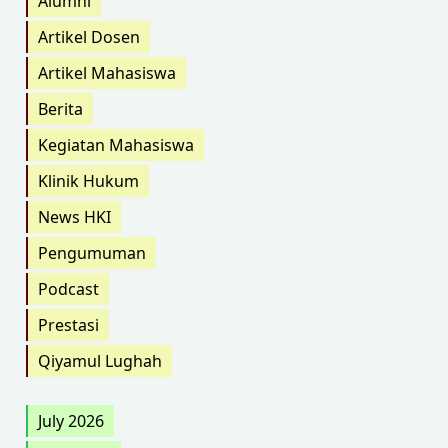
Alumni
Artikel Dosen
Artikel Mahasiswa
Berita
Kegiatan Mahasiswa
Klinik Hukum
News HKI
Pengumuman
Podcast
Prestasi
Qiyamul Lughah
July 2026